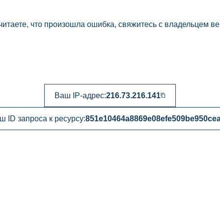
читаете, что произошла ошибка, свяжитесь с владельцем ве
Ваш IP-адрес:
216.73.216.141
ш ID запроса к ресурсу:
851e10464a8869e08efe509be950ce