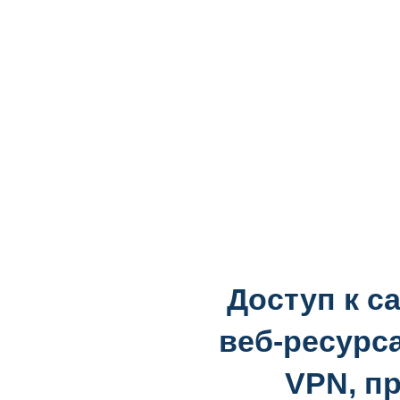
Доступ к с
веб-ресурс
VPN, п