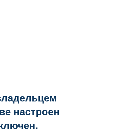
 владельцем
ве настроен
ключен.