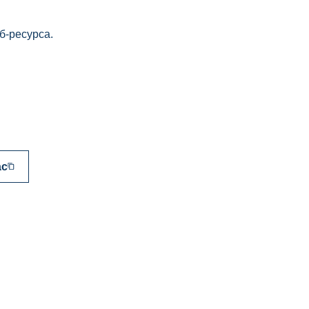
б-ресурса.
ac